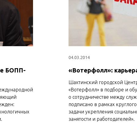
04.03.2014
ке БОПП-
«Вотерфолл»: карьера
Шахтинский городской Центр
международной
«Вотерфолл» в подборе и об
вляющий
о сотрудничестве между слу
ежден:
подписано в рамках круглог
ехнологичных
задачи укрепления социальн
.
занятости и работодателей».