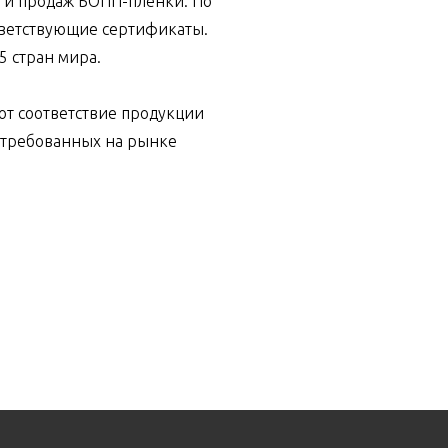
а и продаж БОПП-пленки. По
тветствующие сертификаты.
5 стран мира.
т соответствие продукции
стребованных на рынке
.