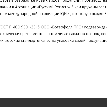
ндарта в разработке новых видов продукции, производств
мпании в Ассоциации «Русский Регистр» были вручены соо
еном международной ассоциации IQNet, в которую входят 5
 ГОСТ Р ИСО 9001-2015 ООО «Вотерфолл ПРО» подтверждаю
хнических регламентов, в том числе сложных пленок, во
 высокие стандарты качества упаковки своей продукции